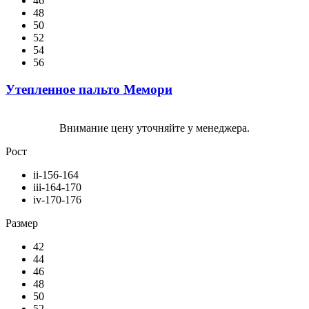
46
48
50
52
54
56
Утепленное пальто Мемори
Внимание цену уточняйте у менеджера.
Рост
ii-156-164
iii-164-170
iv-170-176
Размер
42
44
46
48
50
52