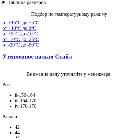
Таблица размеров
Подбор по температурному режиму
от +15°C до +5°C
от +10°C до 0°C
от +5°C до -10°C
от -10°C до -25°C
от -20°C до -50°C
Утепленное пальто Стайл
Внимание цену уточняйте у менеджера.
Рост
ii-156-164
iii-164-170
iv-170-176
Размер
42
44