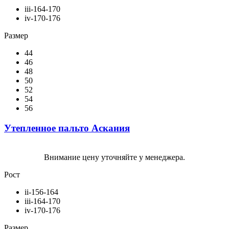
iii-164-170
iv-170-176
Размер
44
46
48
50
52
54
56
Утепленное пальто Аскания
Внимание цену уточняйте у менеджера.
Рост
ii-156-164
iii-164-170
iv-170-176
Размер