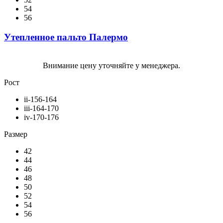
54
56
Утепленное пальто Палермо
Внимание цену уточняйте у менеджера.
Рост
ii-156-164
iii-164-170
iv-170-176
Размер
42
44
46
48
50
52
54
56