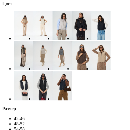
Цвет
Размер
42-46
48-52
54-58