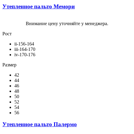
Утепленное пальто Мемори
Внимание цену уточняйте у менеджера.
Рост
ii-156-164
iii-164-170
iv-170-176
Размер
42
44
46
48
50
52
54
56
Утепленное пальто Палермо