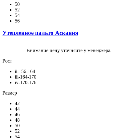
50
52
54
56
Утепленное пальто Аскания
Внимание цену уточняйте у менеджера.
Рост
ii-156-164
iii-164-170
iv-170-176
Размер
42
44
46
48
50
52
54