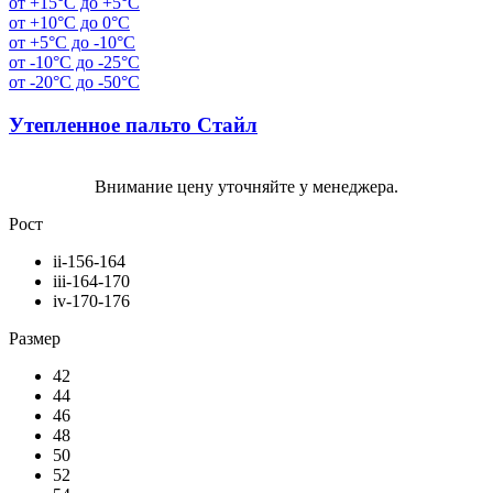
от +15°C до +5°C
от +10°C до 0°C
от +5°C до -10°C
от -10°C до -25°C
от -20°C до -50°C
Утепленное пальто Стайл
Внимание цену уточняйте у менеджера.
Рост
ii-156-164
iii-164-170
iv-170-176
Размер
42
44
46
48
50
52