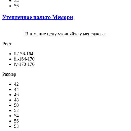
54
56
Утепленное пальто Мемори
Внимание цену уточняйте у менеджера.
Рост
ii-156-164
iii-164-170
iv-170-176
Размер
42
44
46
48
50
52
54
56
58