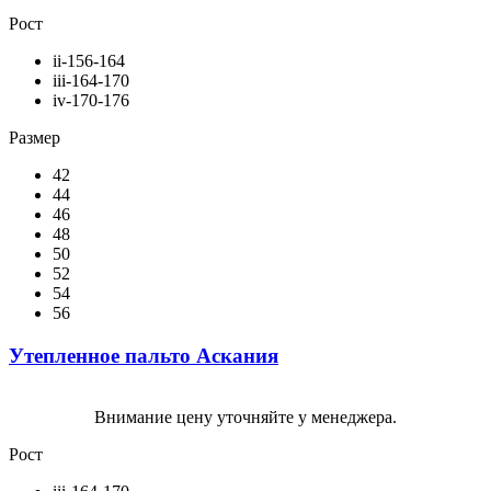
Рост
ii-156-164
iii-164-170
iv-170-176
Размер
42
44
46
48
50
52
54
56
Утепленное пальто Аскания
Внимание цену уточняйте у менеджера.
Рост