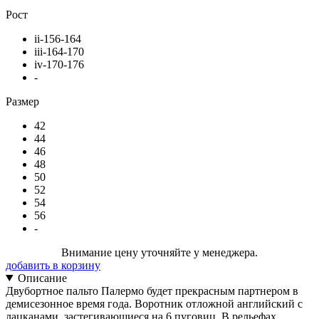
Рост
ii-156-164
iii-164-170
iv-170-176
-
Размер
42
44
46
48
50
52
54
56
-
Внимание цену уточняйте у менеджера.
добавить в корзину
Описание
Двубортное пальто Палермо будет прекрасным партнером в
демисезонное время года. Воротник отложной английский с
лацканами, застегивающиеся на 6 пуговиц. В рельефах