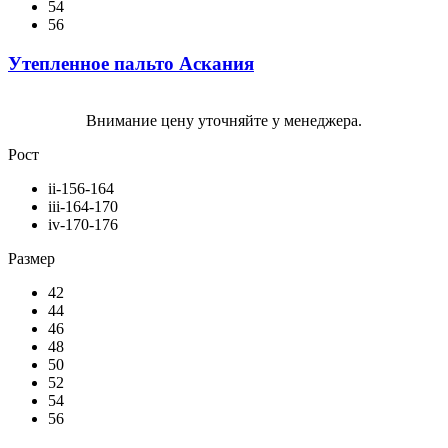
54
56
Утепленное пальто Аскания
Внимание цену уточняйте у менеджера.
Рост
ii-156-164
iii-164-170
iv-170-176
Размер
42
44
46
48
50
52
54
56